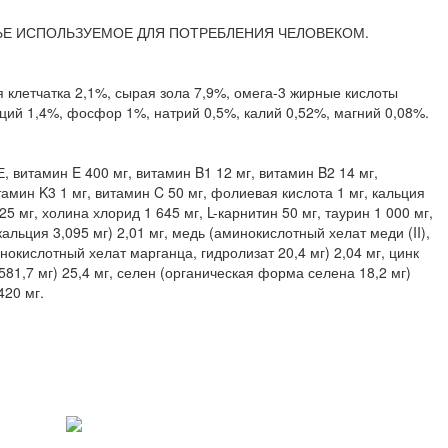
РЬЕ ИСПОЛЬЗУЕМОЕ ДЛЯ ПОТРЕБЛЕНИЯ ЧЕЛОВЕКОМ.
 клетчатка 2,1%, сырая зола 7,9%, омега-3 жирные кислоты
ций 1,4%, фосфор 1%, натрий 0,5%, калий 0,52%, магний 0,08%.
, витамин E 400 мг, витамин B1 12 мг, витамин B2 14 мг,
тамин K3 1 мг, витамин C 50 мг, фолиевая кислота 1 мг, кальция
25 мг, холина хлорид 1 645 мг, L-карнитин 50 мг, таурин 1 000 мг,
кальция 3,095 мг) 2,01 мг, медь (аминокислотный хелат меди (II),
инокислотный хелат марганца, гидролизат 20,4 мг) 2,04 мг, цинк
81,7 мг) 25,4 мг, селен (органическая форма селена 18,2 мг)
420 мг.