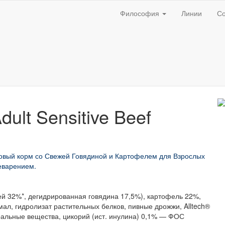
Философия
Линии
С
ult Sensitive Beef
вый корм со Свежей Говядиной и Картофелем для Взрослых
еварением.
ей 32%*, дегидрированная говядина 17,5%), картофель 22%,
ал, гидролизат растительных белков, пивные дрожжи, Alltech®
еральные вещества, цикорий (ист. инулина) 0,1% — ФОС