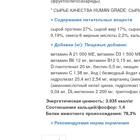
(фруктоолигосахариды).
* СЫРЬЕ КАЧЕСТВА HUMAN GRADE: СЫ
˅
Содержание питательных веществ
сырой протеин 27%, сырой жир 17%, сырая
0,19%, омега-6 жирные кислоты 2,2%, каль
˅
Добавки (кг): Пищевые добавки:
витамин A 21 000 МЕ, витамин D3 1 500 МЕ
витамин B6 12 мг, витамин B12 0,15 мг, ви
D-пантотенат 20 мг, биотин 0,5 мг, ниацин 
витамин C 1,38 мг, йод ( безводный йодат 
гидролизат 25,4 мг) 2,54 мг, марганец (ам
(аминокислотный хелат цинка, гидролизат 5
0,04 мг, DL-метионин 2 200 мг, триптофан 
Энергетическая ценность: 3.935 ккал/кг
Соотношение кальций/фосфор: 1,4
Белки животного происхождения: 78,3%
˅
Рекомендуемая норма кормления