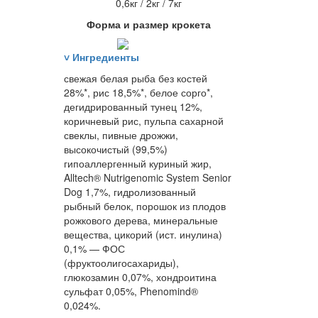
0,6кг / 2кг / 7кг
Форма и размер крокета
˅
Ингредиенты
свежая белая рыба без костей
28%*, рис 18,5%*, белое сорго*,
дегидрированный тунец 12%,
коричневый рис, пульпа сахарной
свеклы, пивные дрожжи,
высокочистый (99,5%)
гипоаллергенный куриный жир,
Alltech® Nutrigenomic System Senior
Dog 1,7%, гидролизованный
рыбный белок, порошок из плодов
рожкового дерева, минеральные
вещества, цикорий (ист. инулина)
0,1% — ФОС
(фруктоолигосахариды),
глюкозамин 0,07%, хондроитина
сульфат 0,05%, Phenomind®
0,024%.