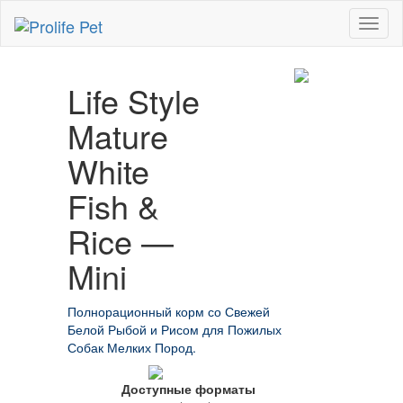
Toggl
naviga
Life Style
Mature
White
Fish &
Rice —
Mini
Полнорационный корм со Свежей
Белой Рыбой и Рисом для Пожилых
Собак Мелких Пород.
Доступные форматы