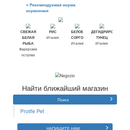
˅
Рекомендуемая норма
кормления
СВЕЖАЯ
РИС
БЕЛОЕ
ДЕГИДРИРОВАННЫЙ
МУКА 
Италия
БЕЛАЯ
СОРГО
ТУНЕЦ
ЦЕЛЬН
Италия
Италия
РЫБА
РИС
Фарерские
Итал
острова
Найти ближайший магазин
Поиск
Prolife Pet
НАПИШИТЕ НАМ