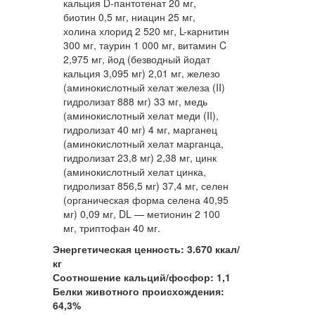
кальция D-пантотенат 20 мг,
биотин 0,5 мг, ниацин 25 мг,
холина хлорид 2 520 мг, L-карнитин
300 мг, таурин 1 000 мг, витамин C
2,975 мг, йод (безводный йодат
кальция 3,095 мг) 2,01 мг, железо
(аминокислотный хелат железа (II)
гидролизат 888 мг) 33 мг, медь
(аминокислотный хелат меди (II),
гидролизат 40 мг) 4 мг, марганец
(аминокислотный хелат марганца,
гидролизат 23,8 мг) 2,38 мг, цинк
(аминокислотный хелат цинка,
гидролизат 856,5 мг) 37,4 мг, селен
(органическая форма селена 40,95
мг) 0,09 мг, DL — метионин 2 100
мг, триптофан 40 мг.
Энергетическая ценность: 3.670 ккал/
кг
Соотношение кальций/фосфор: 1,1
Белки животного происхождения:
64,3%