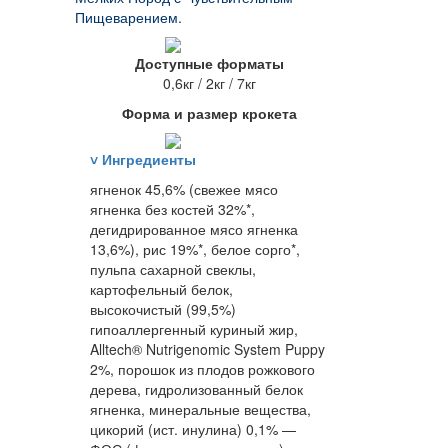
Пищеварением.
Доступные форматы
0,6кг / 2кг / 7кг
Форма и размер крокета
˅
Ингредиенты
ягненок 45,6% (свежее мясо
ягненка без костей 32%*,
дегидрированное мясо ягненка
13,6%), рис 19%*, белое сорго*,
пульпа сахарной свеклы,
картофельный белок,
высокочистый (99,5%)
гипоаллергенный куриный жир,
Alltech® Nutrigenomic System Puppy
2%, порошок из плодов рожкового
дерева, гидролизованный белок
ягненка, минеральные вещества,
цикорий (ист. инулина) 0,1% —