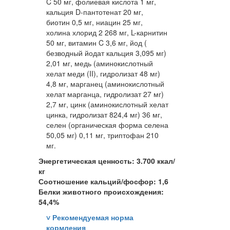
C 50 мг, фолиевая кислота 1 мг,
кальция D-пантотенат 20 мг,
биотин 0,5 мг, ниацин 25 мг,
холина хлорид 2 268 мг, L-карнитин
50 мг, витамин C 3,6 мг, йод (
безводный йодат кальция 3,095 мг)
2,01 мг, медь (аминокислотный
хелат меди (II), гидролизат 48 мг)
4,8 мг, марганец (аминокислотный
хелат марганца, гидролизат 27 мг)
2,7 мг, цинк (аминокислотный хелат
цинка, гидролизат 824,4 мг) 36 мг,
селен (органическая форма селена
50,05 мг) 0,11 мг, триптофан 210
мг.
Энергетическая ценность: 3.700 ккал/
кг
Соотношение кальций/фосфор: 1,6
Белки животного происхождения:
54,4%
˅
Рекомендуемая норма
кормления