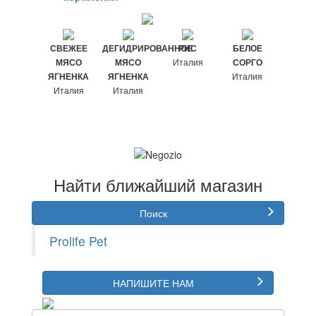
СВЕЖЕЕ
ДЕГИДРИРОВАННОЕ
РИС
БЕЛОЕ
ПУЛЬ
Италия
МЯСО
МЯСО
СОРГО
САХАР
Италия
ЯГНЕНКА
ЯГНЕНКА
СВЕК
Италия
Италия
Италия
Росс
Найти ближайший магазин
Поиск
Prolife Pet
НАПИШИТЕ НАМ