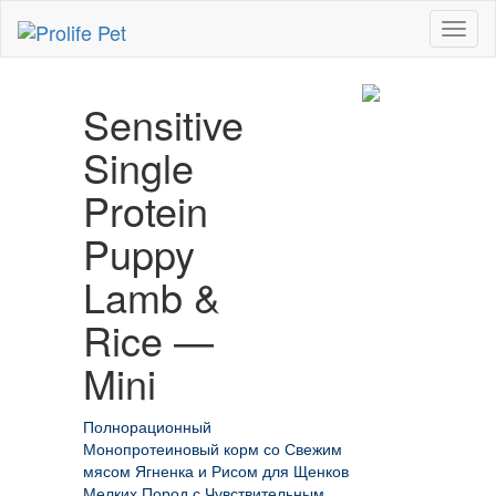
Toggl
naviga
Sensitive
Single
Protein
Puppy
Lamb &
Rice —
Mini
Полнорационный
Монопротеиновый корм со Свежим
мясом Ягненка и Рисом для Щенков
Мелких Пород с Чувствительным