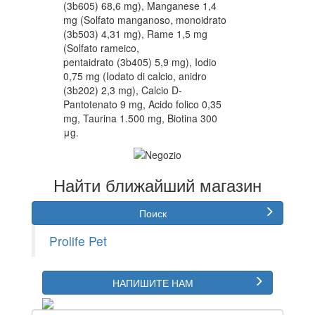
(3b605) 68,6 mg), Manganese 1,4
mg (Solfato manganoso, monoidrato
(3b503) 4,31 mg), Rame 1,5 mg
(Solfato rameico,
pentaidrato (3b405) 5,9 mg), Iodio
0,75 mg (Iodato di calcio, anidro
(3b202) 2,3 mg), Calcio D-
Pantotenato 9 mg, Acido folico 0,35
mg, Taurina 1.500 mg, Biotina 300
μg.
Найти ближайший магазин
Поиск
Prolife Pet
НАПИШИТЕ НАМ