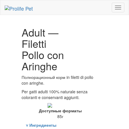
Toggl
naviga
Adult —
Filetti
Pollo con
Aringhe
Полнорационный корм in filetti di pollo
con aringhe.
Per gatti adulti 100% naturale senza
coloranti e conservanti aggiunti.
Доступные форматы
85г
˅
Ингредиенты