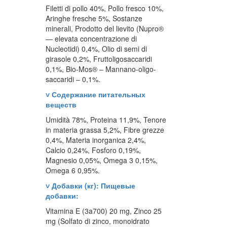
Filetti di pollo 40%, Pollo fresco 10%,
Aringhe fresche 5%, Sostanze
minerali, Prodotto del lievito (Nupro®
— elevata concentrazione di
Nucleotidi) 0,4%, Olio di semi di
girasole 0,2%, Fruttoligosaccaridi
0,1%, Bio-Mos® – Mannano-oligo-
saccaridi – 0,1%.
˅
Содержание питательных
веществ
Umidità 78%, Proteina 11,9%, Tenore
in materia grassa 5,2%, Fibre grezze
0,4%, Materia inorganica 2,4%,
Calcio 0,24%, Fosforo 0,19%,
Magnesio 0,05%, Omega 3 0,15%,
Omega 6 0,95%.
˅
Добавки (кг): Пищевые
добавки:
Vitamina E (3a700) 20 mg, Zinco 25
mg (Solfato di zinco, monoidrato