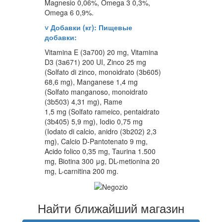
Magnesio 0,06%, Omega 3 0,3%,
Omega 6 0,9%.
˅
Добавки (кг): Пищевые
добавки:
Vitamina E (3a700) 20 mg, Vitamina
D3 (3a671) 200 UI, Zinco 25 mg
(Solfato di zinco, monoidrato (3b605)
68,6 mg), Manganese 1,4 mg
(Solfato manganoso, monoidrato
(3b503) 4,31 mg), Rame
1,5 mg (Solfato rameico, pentaidrato
(3b405) 5,9 mg), Iodio 0,75 mg
(Iodato di calcio, anidro (3b202) 2,3
mg), Calcio D-Pantotenato 9 mg,
Acido folico 0,35 mg, Taurina 1.500
mg, Biotina 300 μg, DL-metionina 20
mg, L-carnitina 200 mg.
Найти ближайший магазин