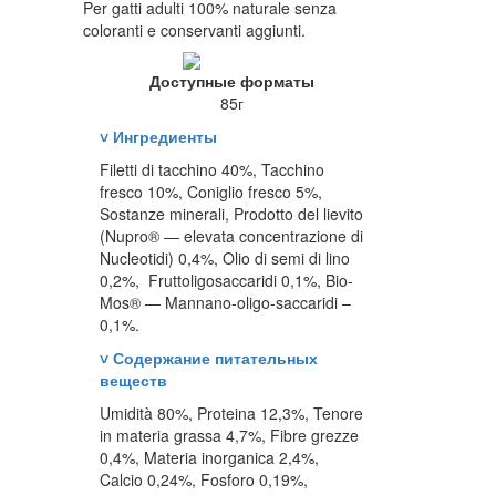
Per gatti adulti 100% naturale senza
coloranti e conservanti aggiunti.
Доступные форматы
85г
˅
Ингредиенты
Filetti di tacchino 40%, Tacchino
fresco 10%, Coniglio fresco 5%,
Sostanze minerali, Prodotto del lievito
(Nupro® — elevata concentrazione di
Nucleotidi) 0,4%, Olio di semi di lino
0,2%, Fruttoligosaccaridi 0,1%, Bio-
Mos® — Mannano-oligo-saccaridi –
0,1%.
˅
Содержание питательных
веществ
Umidità 80%, Proteina 12,3%, Tenore
in materia grassa 4,7%, Fibre grezze
0,4%, Materia inorganica 2,4%,
Calcio 0,24%, Fosforo 0,19%,