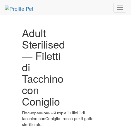
Toggl
naviga
Adult
Sterilised
— Filetti
di
Tacchino
con
Coniglio
Полнорационный корм in filetti di
tacchino conConiglio fresco per il gatto
sterilizzato.