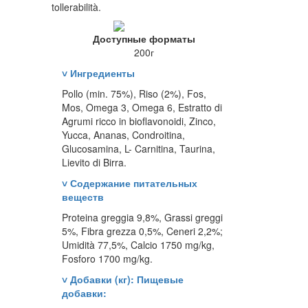
tollerabilità.
Доступные форматы
200г
˅
Ингредиенты
Pollo (min. 75%), Riso (2%), Fos,
Mos, Omega 3, Omega 6, Estratto di
Agrumi ricco in bioflavonoidi, Zinco,
Yucca, Ananas, Condroitina,
Glucosamina, L- Carnitina, Taurina,
Lievito di Birra.
˅
Содержание питательных
веществ
Proteina greggia 9,8%, Grassi greggi
5%, Fibra grezza 0,5%, Ceneri 2,2%;
Umidità 77,5%, Calcio 1750 mg/kg,
Fosforo 1700 mg/kg.
˅
Добавки (кг): Пищевые
добавки: