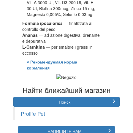
Vit. A 3000 UI, Vit. D3 200 UI, Vit. E
30 UI, Biotina 300mcg, Zinco 15 mg,
Magnesio 0,005%, Selenio 0,03mg.
Formula ipocalorica
— finalizzata al
controllo del peso
Ananas
— ad azione digestiva, drenante
e depurativa
L-Carnitina
— per smaltire i grassi in
eccesso
˅
Рекомендуемая норма
кормления
Найти ближайший магазин
Поиск
Prolife Pet
НАПИШИТЕ НАМ